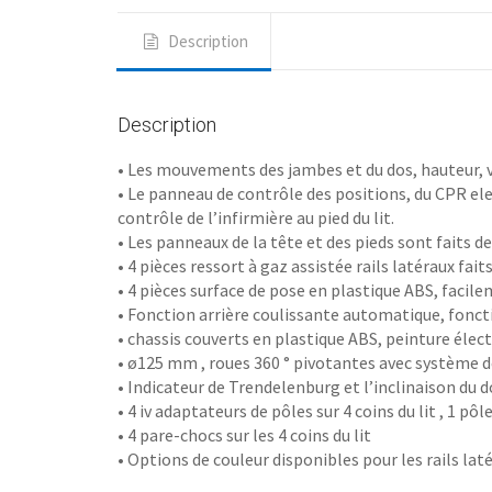
Description
Description
• Les mouvements des jambes et du dos, hauteur, 
• Le panneau de contrôle des positions, du CPR elec
contrôle de l’infirmière au pied du lit.
• Les panneaux de la tête et des pieds sont faits
• 4 pièces ressort à gaz assistée rails latéraux fai
• 4 pièces surface de pose en plastique ABS, faci
• Fonction arrière coulissante automatique, fonc
• chassis couverts en plastique ABS, peinture élec
• ø125 mm , roues 360 ° pivotantes avec système d
• Indicateur de Trendelenburg et l’inclinaison du d
• 4 iv adaptateurs de pôles sur 4 coins du lit , 1 pô
• 4 pare-chocs sur les 4 coins du lit
• Options de couleur disponibles pour les rails latér