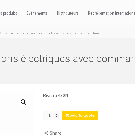
s produits
Événements
Distributeurs
Représentation internation
s 7 positions électriques avec commandes sur panneaux et contrôle infirmier
sitions électriques avec comm
Riviera 430N
Add to quote
Share