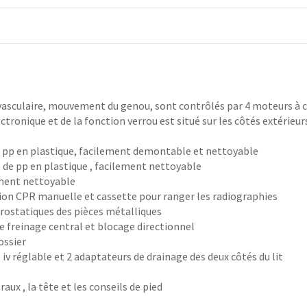
vasculaire, mouvement du genou, sont contrôlés par 4 moteurs à 
tronique et de la fonction verrou est situé sur les côtés extérieurs
 de pp en plastique, facilement demontable et nettoyable
ts de pp en plastique , facilement nettoyable
lement nettoyable
tion CPR manuelle et cassette pour ranger les radiographies
trostatiques des pièces métalliques
e freinage central et blocage directionnel
ossier
le iv réglable et 2 adaptateurs de drainage des deux côtés du lit
aux , la tête et les conseils de pied