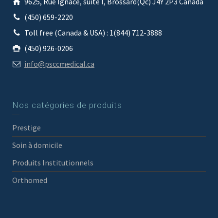
9625, Rue Ignace, suite I, Brossard(Qc) J4Y 2P3 Canada
(450) 659-2220
Toll free (Canada & USA) : 1(844) 712-3888
(450) 926-0206
info@psccmedical.ca
Nos catégories de produits
Prestige
Soin à domicile
Produits Institutionnels
Orthomed