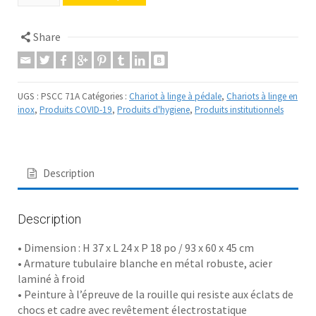
Share
UGS :
PSCC 71A
Catégories :
Chariot à linge à pédale
,
Chariots à linge en
inox
,
Produits COVID-19
,
Produits d'hygiene
,
Produits institutionnels
Description
Description
• Dimension : H 37 x L 24 x P 18 po / 93 x 60 x 45 cm
• Armature tubulaire blanche en métal robuste, acier
laminé à froid
• Peinture à l’épreuve de la rouille qui resiste aux éclats de
chocs et cadre avec revêtement électrostatique